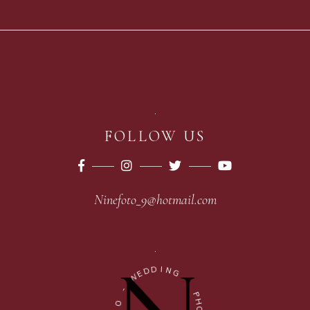
FOLLOW US
Ninefoto_9@hotmail.com
D
I
D
N
E
G
W
-
-
P
O
H
I