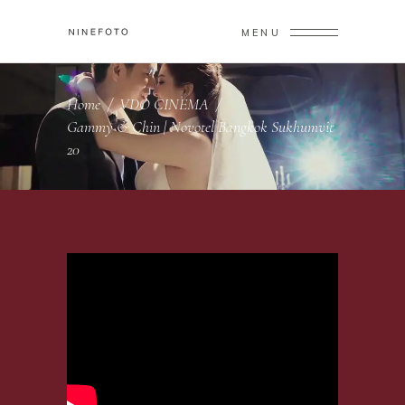
MENU
Home
/
VDO CINEMA
/
Gammy & Chin | Novotel Bangkok Sukhumvit
20