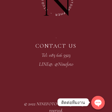
O
D
T
U
O
T
G
S
R
A
-
P
H
R
E
CONTACT US
Tel: 083 616 5923
LINE@: @Ninefoto
ติดต่อทีมงาน
© 2022
NINEFOTO Wedding
, All rights
Open
reserved.
chaty