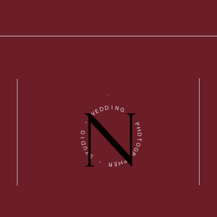
D
E
D
W
I
N
-
G
O
-
I
D
P
U
H
T
O
S
T
O
-
G
R
R
A
E
P
H