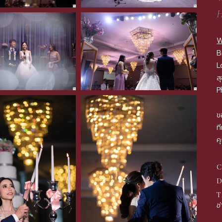
W
B
L
ส
P
ข
ท
ค
D
T
ช