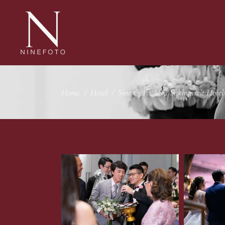
Home
/
Hotel
/
Sine & Tor | S31 Sukhumvit Hotel