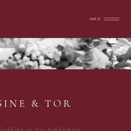
INFO
SINE & TOR
Wedding at S31 Sukhumvit