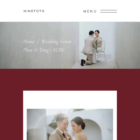
MENU
Home
/
Wedding Venue
/
Phat & Tong | AUBE