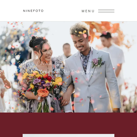
MENU
Home
/
Beach
/
Note & Name | Chaolao Tosang Beach